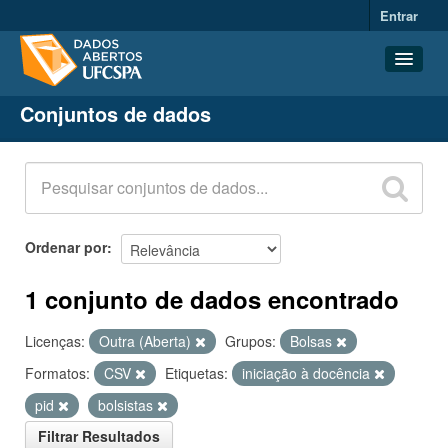
Entrar
Conjuntos de dados
Conjuntos de dados
Organizações
Grupos
Sobre
Ordenar por
1 conjunto de dados encontrado
Licenças:
Outra (Aberta)
Grupos:
Bolsas
Formatos:
CSV
Etiquetas:
iniciação à docência
pid
bolsistas
Filtrar Resultados