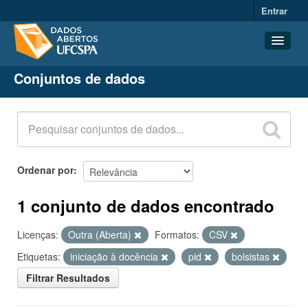
Entrar
Conjuntos de dados
Conjuntos de dados
Organizações
Grupos
Sobre
Ordenar por
1 conjunto de dados encontrado
Licenças:
Outra (Aberta)
Formatos:
CSV
Etiquetas:
iniciação à docência
pid
bolsistas
Filtrar Resultados