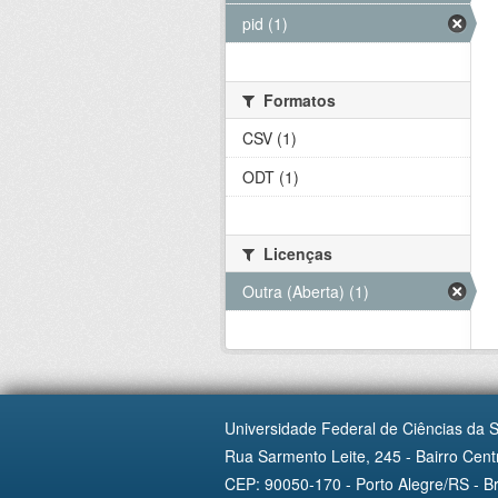
pid (1)
Formatos
CSV (1)
ODT (1)
Licenças
Outra (Aberta) (1)
Universidade Federal de Ciências da 
Rua Sarmento Leite, 245 - Bairro Centr
CEP: 90050-170 - Porto Alegre/RS - Br