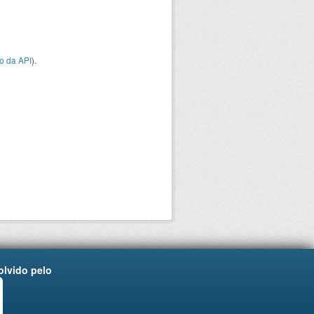
o da API
).
lvido pelo