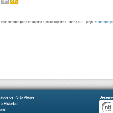
ODT
CSV
Você também pode ter acesso a esses registros usando a
API
(veja
Documentaçã
Saúde de Porto Alegre
Desenvo
o Histórico
asil