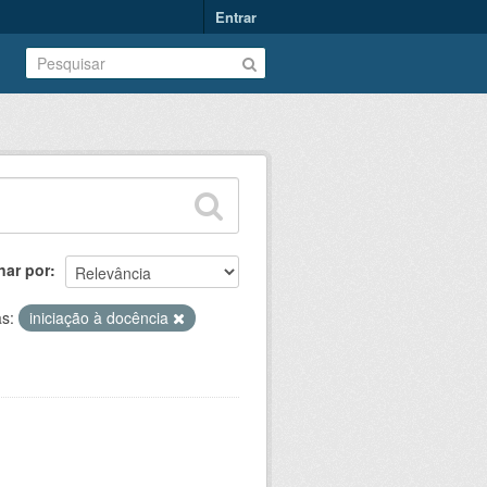
Entrar
nar por
as:
iniciação à docência