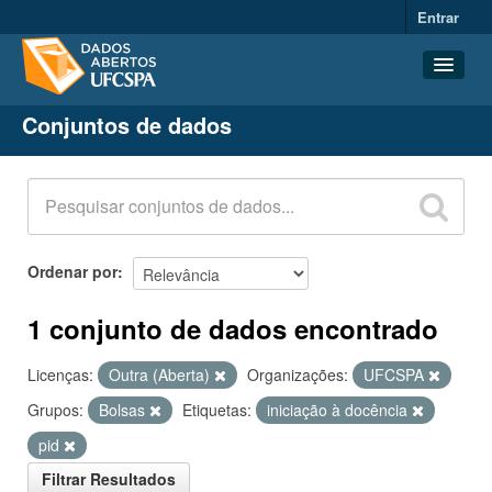
Entrar
Conjuntos de dados
Conjuntos de dados
Organizações
Grupos
Sobre
Ordenar por
1 conjunto de dados encontrado
Licenças:
Outra (Aberta)
Organizações:
UFCSPA
Grupos:
Bolsas
Etiquetas:
iniciação à docência
pid
Filtrar Resultados