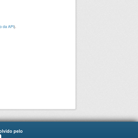
o da API
).
lvido pelo