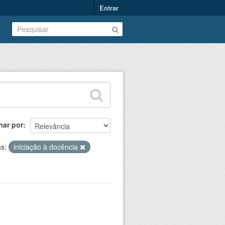
Entrar
nar por
as:
iniciação à docência