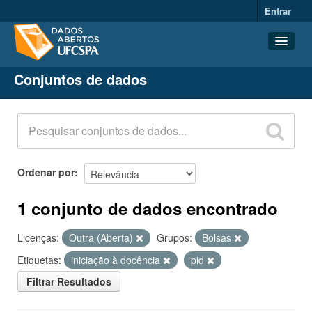
Entrar
Conjuntos de dados
Conjuntos de dados
Organizações
Grupos
Sobre
Ordenar por
1 conjunto de dados encontrado
Licenças:
Outra (Aberta)
Grupos:
Bolsas
Etiquetas:
iniciação à docência
pid
Filtrar Resultados