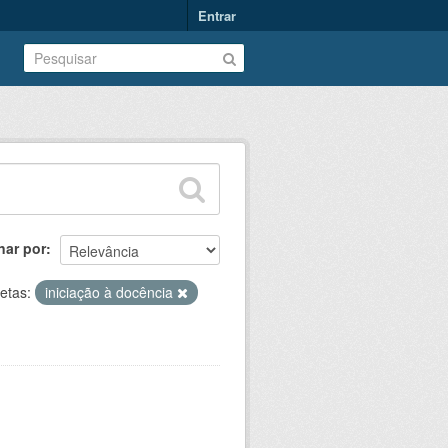
Entrar
nar por
etas:
iniciação à docência