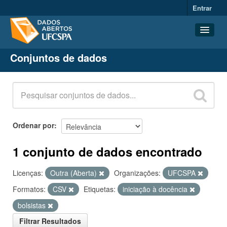
Entrar
Conjuntos de dados
Conjuntos de dados
Organizações
Grupos
Sobre
Ordenar por
1 conjunto de dados encontrado
Licenças:
Outra (Aberta)
Organizações:
UFCSPA
Formatos:
CSV
Etiquetas:
iniciação à docência
bolsistas
Filtrar Resultados