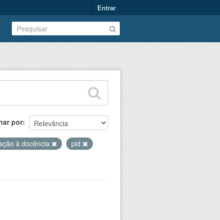
Entrar
nar por
iação à docência
pid