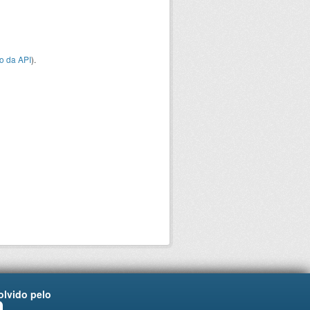
o da API
).
lvido pelo