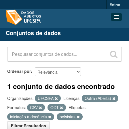
Entrar
Conjuntos de dados
Conjuntos de dados
Organizações
Grupos
Sobre
Ordenar por
1 conjunto de dados encontrado
Organizações:
UFCSPA
Licenças:
Outra (Aberta)
Formatos:
CSV
ODT
Etiquetas:
iniciação à docência
bolsistas
Filtrar Resultados