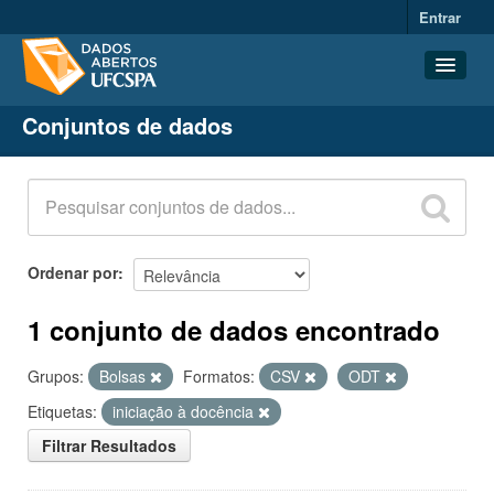
Entrar
Conjuntos de dados
Conjuntos de dados
Organizações
Grupos
Sobre
Ordenar por
1 conjunto de dados encontrado
Grupos:
Bolsas
Formatos:
CSV
ODT
Etiquetas:
iniciação à docência
Filtrar Resultados