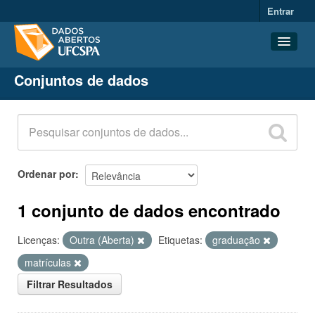
Entrar
Conjuntos de dados
Conjuntos de dados
Organizações
Grupos
Sobre
Ordenar por
1 conjunto de dados encontrado
Licenças:
Outra (Aberta)
Etiquetas:
graduação
matrículas
Filtrar Resultados