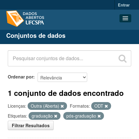
Entrar
Conjuntos de dados
Conjuntos de dados
Organizações
Grupos
Sobre
Ordenar por
1 conjunto de dados encontrado
Licenças:
Outra (Aberta)
Formatos:
ODT
Etiquetas:
graduação
pós-graduação
Filtrar Resultados