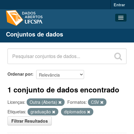
Entrar
Conjuntos de dados
Conjuntos de dados
Organizações
Grupos
Sobre
Ordenar por
1 conjunto de dados encontrado
Licenças:
Outra (Aberta)
Formatos:
CSV
Etiquetas:
graduação
diplomados
Filtrar Resultados