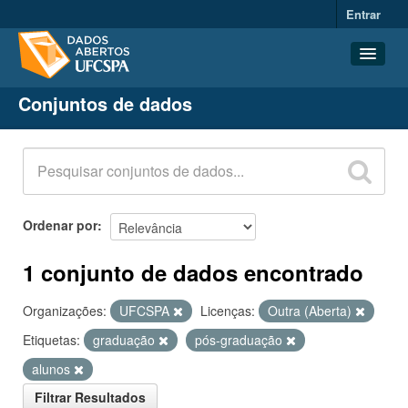
Entrar
Conjuntos de dados
Conjuntos de dados
Organizações
Grupos
Sobre
Ordenar por
1 conjunto de dados encontrado
Organizações:
UFCSPA
Licenças:
Outra (Aberta)
Etiquetas:
graduação
pós-graduação
alunos
Filtrar Resultados