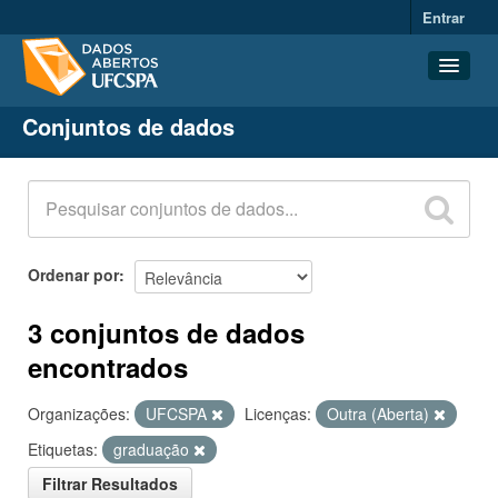
Entrar
Conjuntos de dados
Conjuntos de dados
Organizações
Grupos
Sobre
Ordenar por
3 conjuntos de dados
encontrados
Organizações:
UFCSPA
Licenças:
Outra (Aberta)
Etiquetas:
graduação
Filtrar Resultados