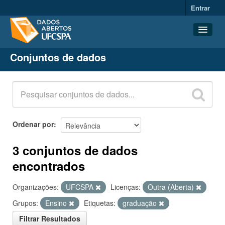
Entrar
Conjuntos de dados
Conjuntos de dados
Organizações
Grupos
Sobre
Ordenar por
3 conjuntos de dados
encontrados
Organizações:
UFCSPA
Licenças:
Outra (Aberta)
Grupos:
Ensino
Etiquetas:
graduação
Filtrar Resultados