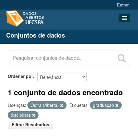
Entrar
Conjuntos de dados
Conjuntos de dados
Organizações
Grupos
Sobre
Ordenar por
1 conjunto de dados encontrado
Licenças:
Outra (Aberta)
Etiquetas:
graduação
disciplinas
Filtrar Resultados