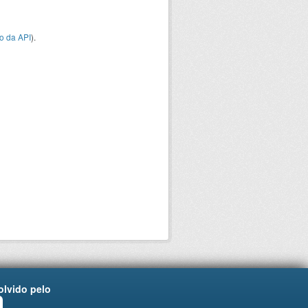
o da API
).
lvido pelo