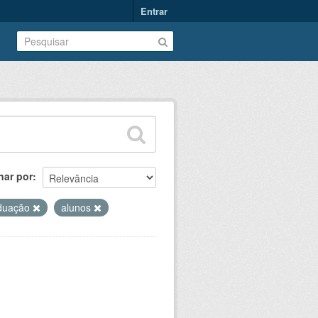
Entrar
nar por
duação
alunos