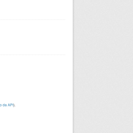
o da API
).