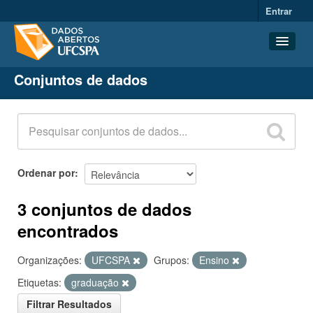
Entrar
Conjuntos de dados
Conjuntos de dados
Organizações
Grupos
Sobre
Ordenar por
3 conjuntos de dados
encontrados
Organizações:
UFCSPA
Grupos:
Ensino
Etiquetas:
graduação
Filtrar Resultados