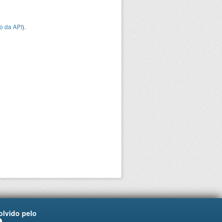
o da API
).
lvido pelo