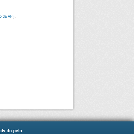
o da API
).
lvido pelo