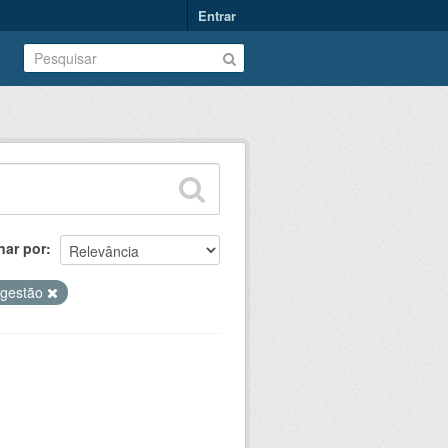
Entrar
nar por
 gestão