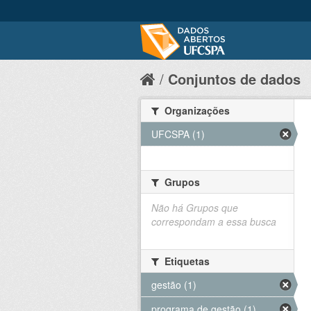
Conjuntos de dados
Organizações
UFCSPA (1)
Grupos
Não há Grupos que
correspondam a essa busca
Etiquetas
gestão (1)
programa de gestão (1)