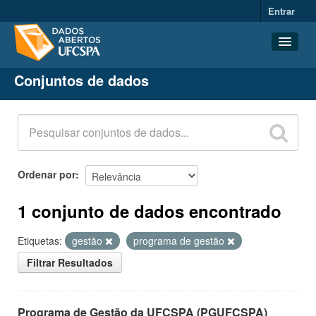
Entrar
Conjuntos de dados
Conjuntos de dados
Organizações
Grupos
Sobre
Ordenar por
1 conjunto de dados encontrado
Etiquetas:
gestão
programa de gestão
Filtrar Resultados
Programa de Gestão da UFCSPA (PGUFCSPA)