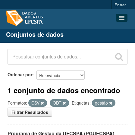
Entrar
Conjuntos de dados
Conjuntos de dados
Organizações
Grupos
Sobre
Ordenar por
1 conjunto de dados encontrado
Formatos:
CSV
ODT
Etiquetas:
gestão
Filtrar Resultados
Programa de Gestão da UFCSPA (PGUFCSPA)