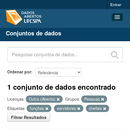
Entrar
Conjuntos de dados
Conjuntos de dados
Organizações
Grupos
Sobre
Ordenar por
1 conjunto de dados encontrado
Licenças:
Outra (Aberta)
Grupos:
Pessoas
Etiquetas:
funções
servidores
chefias
Filtrar Resultados