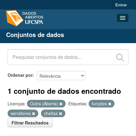
Entrar
Conjuntos de dados
Conjuntos de dados
Organizações
Grupos
Sobre
Ordenar por
1 conjunto de dados encontrado
Licenças:
Outra (Aberta)
Etiquetas:
funções
servidores
chefias
Filtrar Resultados