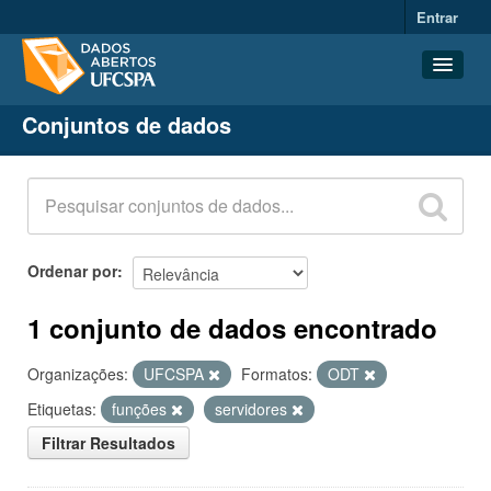
Entrar
Conjuntos de dados
Conjuntos de dados
Organizações
Grupos
Sobre
Ordenar por
1 conjunto de dados encontrado
Organizações:
UFCSPA
Formatos:
ODT
Etiquetas:
funções
servidores
Filtrar Resultados