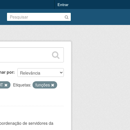
Entrar
nar por
DT
Etiquetas:
funções
oordenação de servidores da