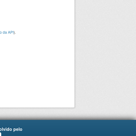
o da API
).
lvido pelo