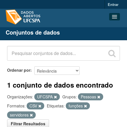
Entrar
Conjuntos de dados
Conjuntos de dados
Organizações
Grupos
Sobre
Ordenar por
1 conjunto de dados encontrado
Organizações:
UFCSPA
Grupos:
Pessoas
Formatos:
CSV
Etiquetas:
funções
servidores
Filtrar Resultados