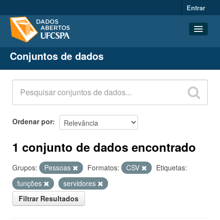
Entrar
Conjuntos de dados
Conjuntos de dados
Organizações
Grupos
Sobre
Ordenar por
1 conjunto de dados encontrado
Grupos:
Pessoas
Formatos:
CSV
Etiquetas:
funções
servidores
Filtrar Resultados