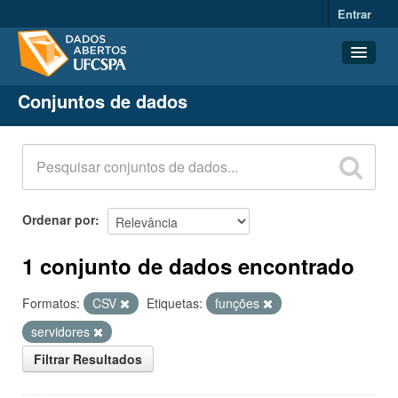
Entrar
Conjuntos de dados
Conjuntos de dados
Organizações
Grupos
Sobre
Ordenar por
1 conjunto de dados encontrado
Formatos:
CSV
Etiquetas:
funções
servidores
Filtrar Resultados