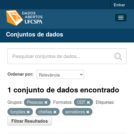
Entrar
Conjuntos de dados
Conjuntos de dados
Organizações
Grupos
Sobre
Ordenar por
1 conjunto de dados encontrado
Grupos:
Pessoas
Formatos:
ODT
Etiquetas:
funções
chefias
servidores
Filtrar Resultados