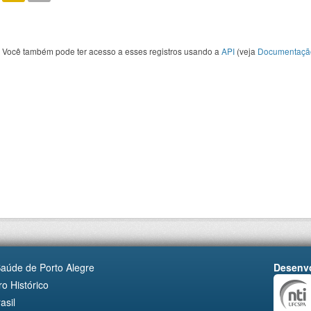
Você também pode ter acesso a esses registros usando a
API
(veja
Documentaçã
Saúde de Porto Alegre
Desenvo
o Histórico
asil