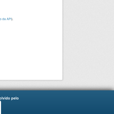
o da API
).
lvido pelo