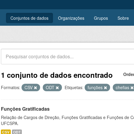
Conjuntos de dados
Organizações
Grupos
Sobre
1 conjunto de dados encontrado
Orde
Formatos:
CSV
ODT
Etiquetas:
funções
chefias
Funções Gratificadas
Relação de Cargos de Direção, Funções Gratificadas e Funções de C
UFCSPA.
CSV
ODT