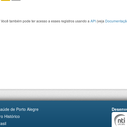
Você também pode ter acesso a esses registros usando a
API
(veja
Documentaçã
Saúde de Porto Alegre
Desenvo
o Histórico
asil