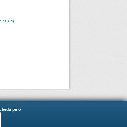
o da API
).
lvido pelo