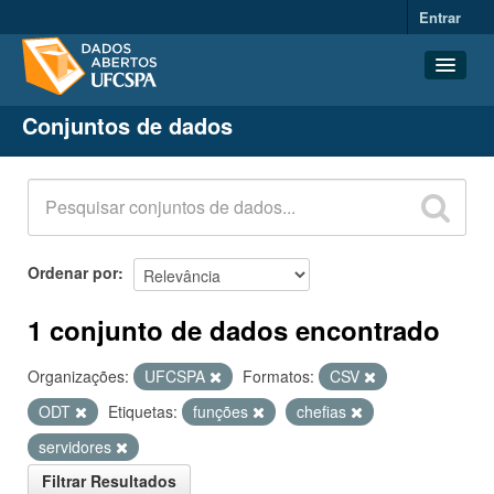
Entrar
Conjuntos de dados
Conjuntos de dados
Organizações
Grupos
Sobre
Ordenar por
1 conjunto de dados encontrado
Organizações:
UFCSPA
Formatos:
CSV
ODT
Etiquetas:
funções
chefias
servidores
Filtrar Resultados