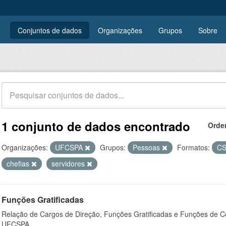
Conjuntos de dados
Organizações
Grupos
Sobre
1 conjunto de dados encontrado
Orde
Organizações:
UFCSPA
Grupos:
Pessoas
Formatos:
C
chefias
servidores
Funções Gratificadas
Relação de Cargos de Direção, Funções Gratificadas e Funções de C
UFCSPA.