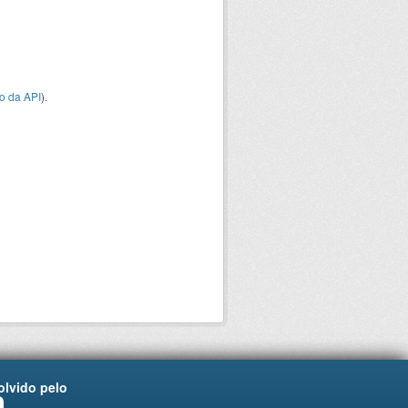
o da API
).
lvido pelo