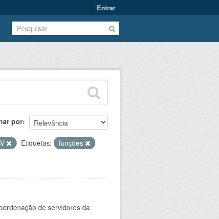
Entrar
nar por
SV
Etiquetas:
funções
oordenação de servidores da