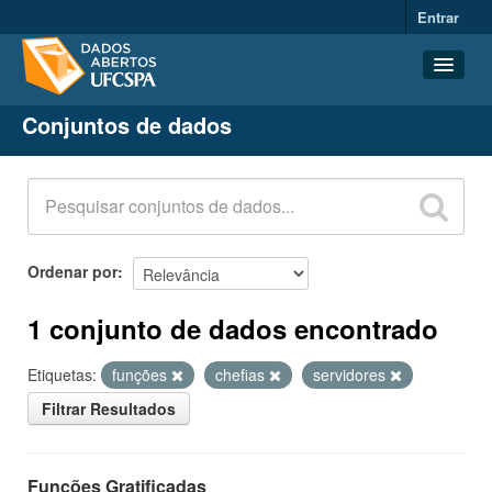
Entrar
Conjuntos de dados
Conjuntos de dados
Organizações
Grupos
Sobre
Ordenar por
1 conjunto de dados encontrado
Etiquetas:
funções
chefias
servidores
Filtrar Resultados
Funções Gratificadas