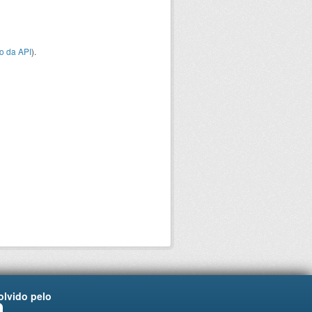
o da API
).
lvido pelo