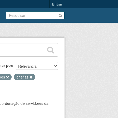
Entrar
nar por
ões
chefias
oordenação de servidores da