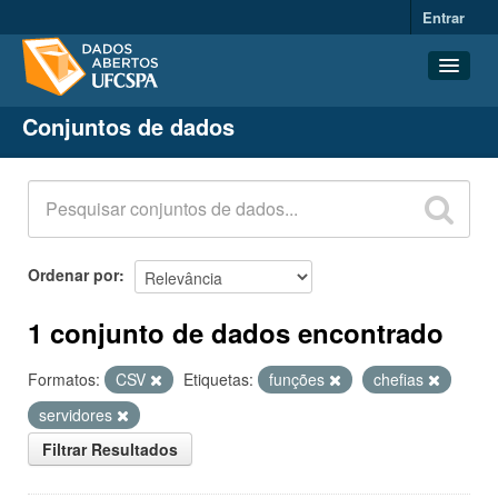
Entrar
Conjuntos de dados
Conjuntos de dados
Organizações
Grupos
Sobre
Ordenar por
1 conjunto de dados encontrado
Formatos:
CSV
Etiquetas:
funções
chefias
servidores
Filtrar Resultados