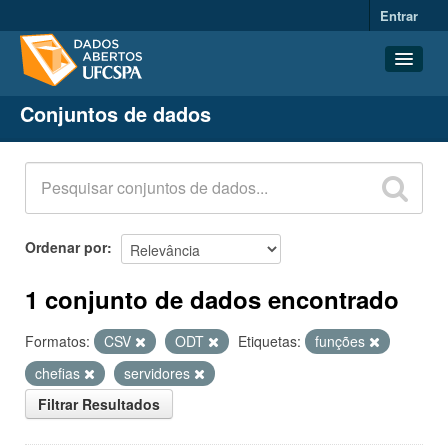
Entrar
Conjuntos de dados
Conjuntos de dados
Organizações
Grupos
Sobre
Ordenar por
1 conjunto de dados encontrado
Formatos:
CSV
ODT
Etiquetas:
funções
chefias
servidores
Filtrar Resultados