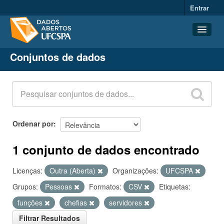
Entrar
Conjuntos de dados
Conjuntos de dados
Organizações
Grupos
Sobre
Ordenar por
1 conjunto de dados encontrado
Licenças:
Outra (Aberta)
Organizações:
UFCSPA
Grupos:
Pessoas
Formatos:
CSV
Etiquetas:
funções
chefias
servidores
Filtrar Resultados