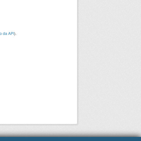
o da API
).