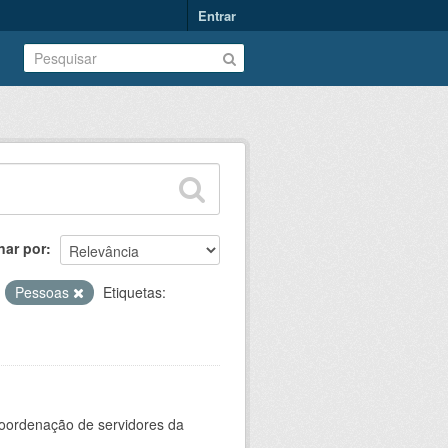
Entrar
nar por
:
Pessoas
Etiquetas:
oordenação de servidores da