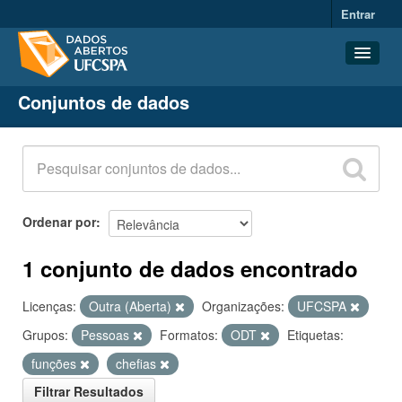
Entrar
Conjuntos de dados
Conjuntos de dados
Organizações
Grupos
Sobre
Ordenar por
1 conjunto de dados encontrado
Licenças:
Outra (Aberta)
Organizações:
UFCSPA
Grupos:
Pessoas
Formatos:
ODT
Etiquetas:
funções
chefias
Filtrar Resultados