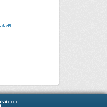
o da API
).
lvido pelo