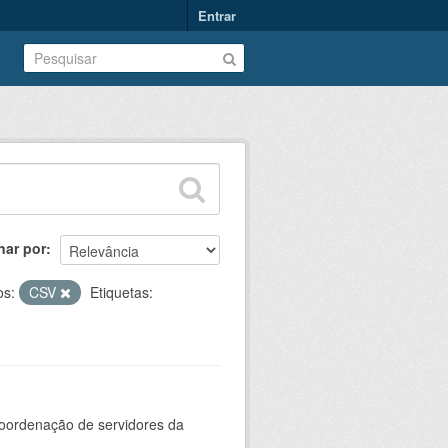
Entrar
nar por
os:
CSV
Etiquetas:
oordenação de servidores da