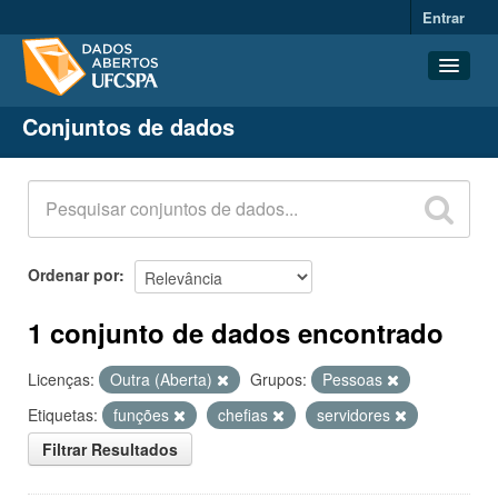
Entrar
Conjuntos de dados
Conjuntos de dados
Organizações
Grupos
Sobre
Ordenar por
1 conjunto de dados encontrado
Licenças:
Outra (Aberta)
Grupos:
Pessoas
Etiquetas:
funções
chefias
servidores
Filtrar Resultados