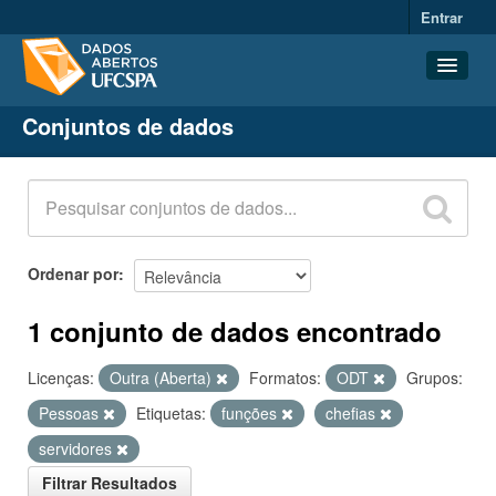
Entrar
Conjuntos de dados
Conjuntos de dados
Organizações
Grupos
Sobre
Ordenar por
1 conjunto de dados encontrado
Licenças:
Outra (Aberta)
Formatos:
ODT
Grupos:
Pessoas
Etiquetas:
funções
chefias
servidores
Filtrar Resultados