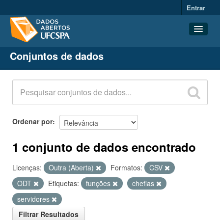
Entrar
Conjuntos de dados
Conjuntos de dados
Organizações
Grupos
Sobre
Ordenar por
1 conjunto de dados encontrado
Licenças:
Outra (Aberta)
Formatos:
CSV
ODT
Etiquetas:
funções
chefias
servidores
Filtrar Resultados