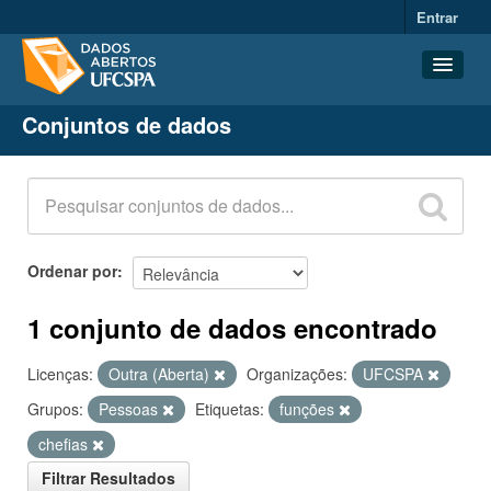
Entrar
Conjuntos de dados
Conjuntos de dados
Organizações
Grupos
Sobre
Ordenar por
1 conjunto de dados encontrado
Licenças:
Outra (Aberta)
Organizações:
UFCSPA
Grupos:
Pessoas
Etiquetas:
funções
chefias
Filtrar Resultados