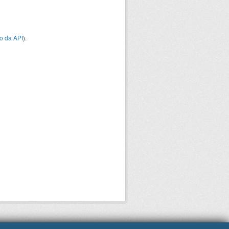
o da API
).