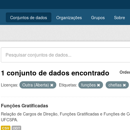
Conjuntos de dados
Organizações
Grupos
Sobre
1 conjunto de dados encontrado
Orde
Licenças:
Outra (Aberta)
Etiquetas:
funções
chefias
Funções Gratificadas
Relação de Cargos de Direção, Funções Gratificadas e Funções de C
UFCSPA.
CSV
ODT